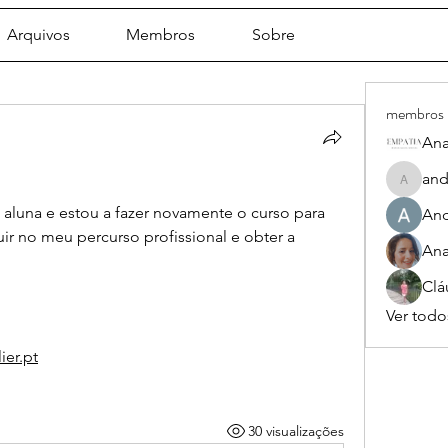
Arquivos
Membros
Sobre
membros
Ana
and
andreia
luna e estou a fazer novamente o curso para 
And
r no meu percurso profissional e obter a 
Ana
Clá
Ver todo
ier.pt
30 visualizações