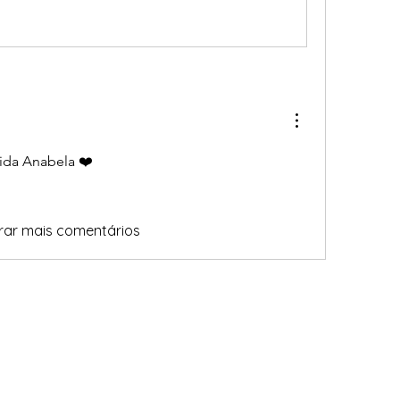
ida Anabela ❤️
rar mais comentários
stou pronta
mentadesig