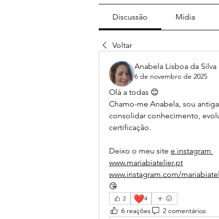
Discussão
Mídia
Voltar
Anabela Lisboa da Silva
6 de novembro de 2025
Olá a todas 😊
Chamo-me Anabela, sou antiga a
consolidar conhecimento, evolui
certificação.
Deixo o meu site 
e instagram 
www.mariabiatelier.pt
www.instagram.com/mariabiatel
😘
❤️
2
4
6 reações
2 comentários