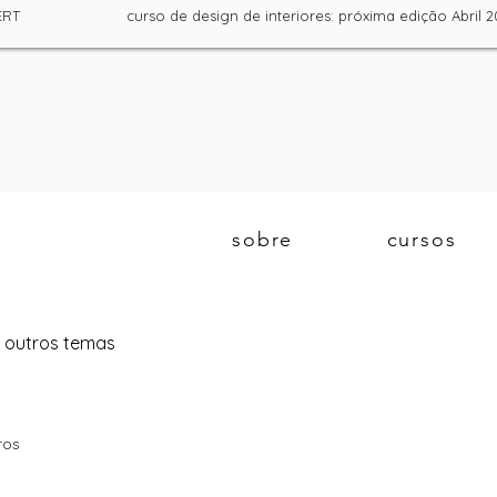
la DGERT curso de design de interiores: próxima edição Ab
sobre
cursos
 outros temas
ros