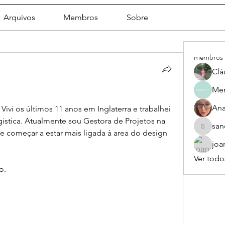
Arquivos
Membros
Sobre
membros
Clá
Men
Ana
ivi os últimos 11 anos em Inglaterra e trabalhei 
istica. Atualmente sou Gestora de Projetos na 
san
sandra_
 começar a estar mais ligada à area do design 
joa
Ver todo
o. 