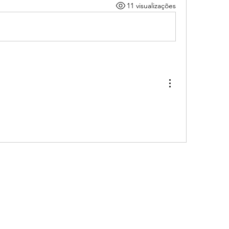
11 visualizações
stou pronta
mentadesig