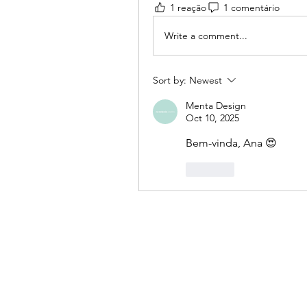
1 reação
1 comentário
Write a comment...
Sort by:
Newest
Menta Design
Oct 10, 2025
Bem-vinda, Ana 😍
Like
fala comigo, e