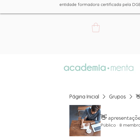
entidade formadora certificada pe
Página Inicial
Grupos

👋 apresentaçõ
Público
·
8 membr