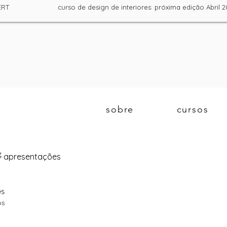
la DGERT curso de design de interiores: próxima edição Ab
sobre
cursos
 apresentações
es
os