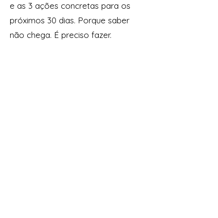
e as 3 ações concretas para os
próximos 30 dias. Porque saber
não chega. É preciso fazer.
Detalhes práticos
Data: 25 de julho de 2025
Horário: 09:30h às 16:30h
Duração: 6 horas (com pausas:
intervalo e 1h de almoço)
Formato: Online via Zoom
O que recebes: acesso ao
Zoom e workbook de exercícios
Vagas limitadas