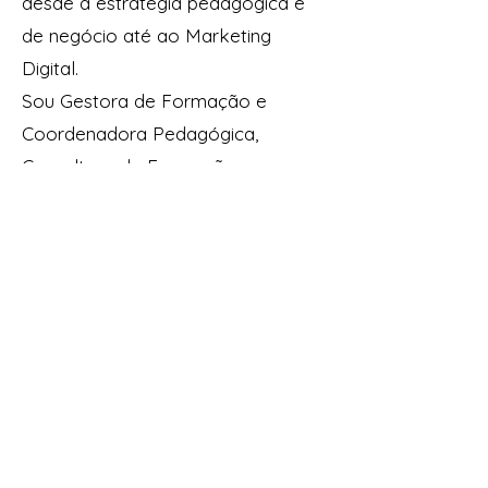
desde a estratégia pedagógica e
de negócio até ao Marketing
Digital.
Sou Gestora de Formação e
Coordenadora Pedagógica,
Consultora de Formação
Profissional e também formadora
certificada em Empreendedorismo
e Marketing Digital em várias
entidades formadoras.
Neste Workshop, vou partilhar
contigo o mapa para atraíres
clientes, para não teres de
descobrir tudo à custa de tentativa
e erro.