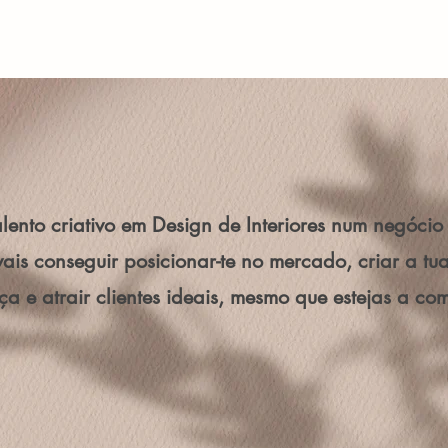
alento criativo em Design de Interiores num negócio 
ais conseguir posicionar-te no mercado, criar a t
a e atrair clientes ideais, mesmo que estejas a co