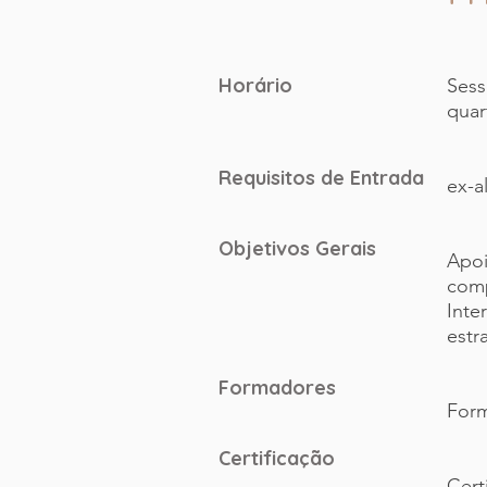
Horário
Sess
quar
Requisitos de Entrada
ex-a
Objetivos Gerais
Apoi
comp
Inte
estr
Formadores
Form
Certificação
Cert