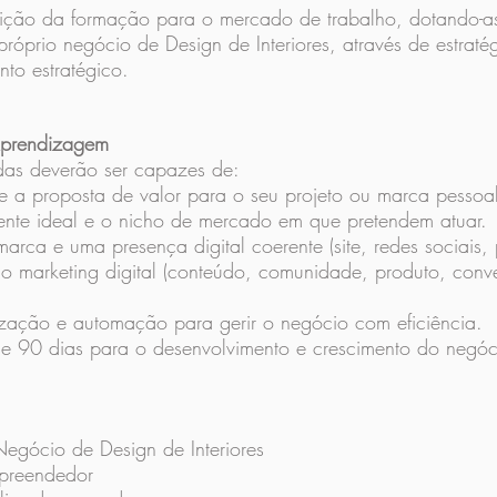
sição da formação para o mercado de trabalho, dotando-as
róprio negócio de Design de Interiores, através de estratég
to estratégico.
 Aprendizagem
das deverão ser capazes de:
e a proposta de valor para o seu projeto ou marca pessoa
cliente ideal e o nicho de mercado em que pretendem atuar.
rca e uma presença digital coerente (site, redes sociais, p
 do marketing digital (conteúdo, comunidade, produto, conv
nização e automação para gerir o negócio com eficiência.
e 90 dias para o desenvolvimento e crescimento do negóc
gócio de Design de Interiores
mpreendedor