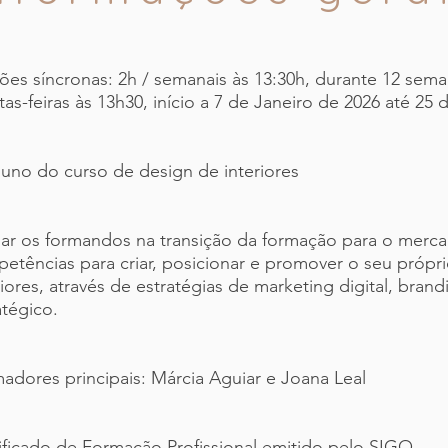
ões síncronas: 2h / semanais às 13:30h, durante 12 sem
tas-feiras às 13h30, início a 7 de Janeiro de 2026 até 25
luno do curso de design de interiores
ar os formandos na transição da formação para o merca
etências para criar, posicionar e promover o seu próp
riores, através de estratégias de marketing digital, bra
atégico.
adores principais: Márcia Aguiar e Joana Leal
ificado de Formação Profissional emitido pelo SIGO