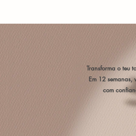
Transforma o teu t
Em 12 semanas, v
com confianç