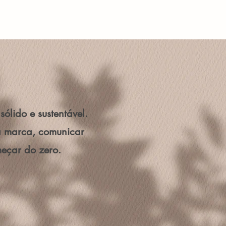
sólido e sustentável.
ua marca, comunicar
meçar do zero.