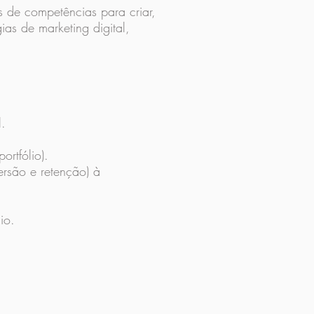
 de competências para criar,
ias de marketing digital,
l.
ortfólio).
ersão e retenção) à
io.