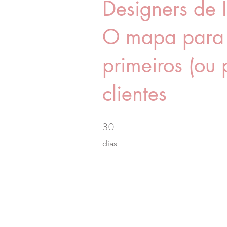
Designers de I
O mapa para a
primeiros (ou 
clientes
30
30 dias
dias