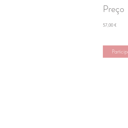
Preço
57,00 €
Particip
fala comigo, e