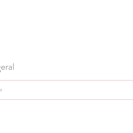
eral
p