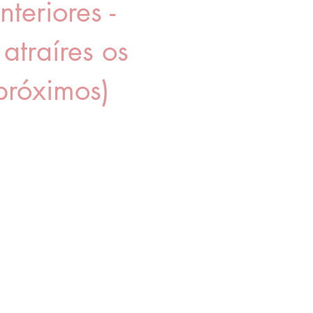
nteriores -
traíres os
próximos)